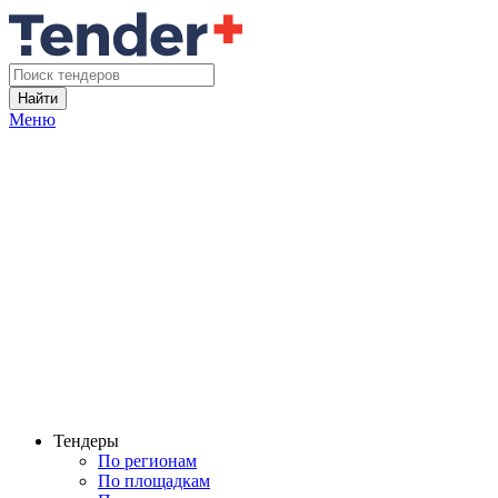
Найти
Меню
Тендеры
По регионам
По площадкам