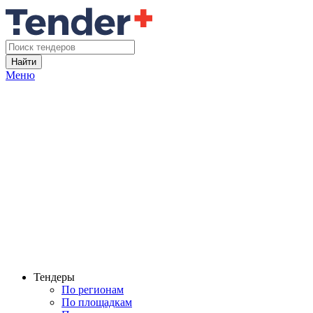
Найти
Меню
Тендеры
По регионам
По площадкам