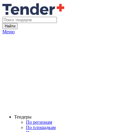
Найти
Меню
Тендеры
По регионам
По площадкам