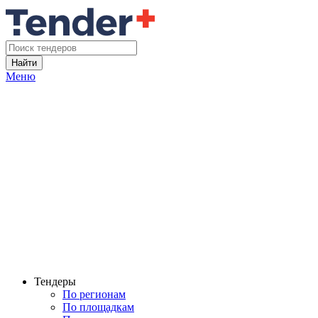
Найти
Меню
Тендеры
По регионам
По площадкам