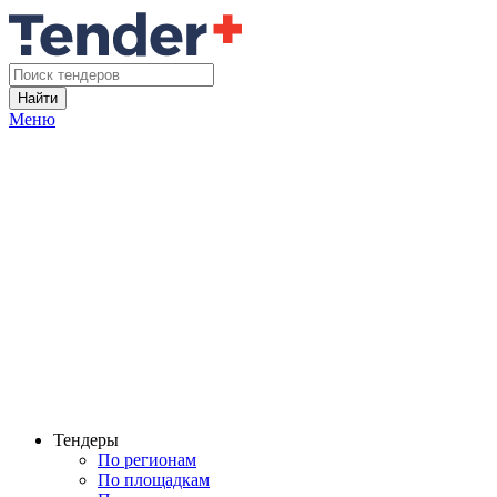
Найти
Меню
Тендеры
По регионам
По площадкам