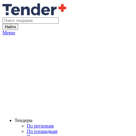
Найти
Меню
Тендеры
По регионам
По площадкам