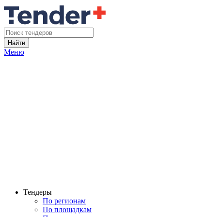
Найти
Меню
Тендеры
По регионам
По площадкам