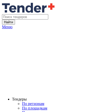
Найти
Меню
Тендеры
По регионам
По площадкам