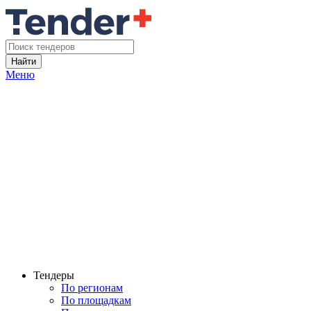
Найти
Меню
Тендеры
По регионам
По площадкам