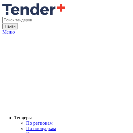
Найти
Меню
Тендеры
По регионам
По площадкам