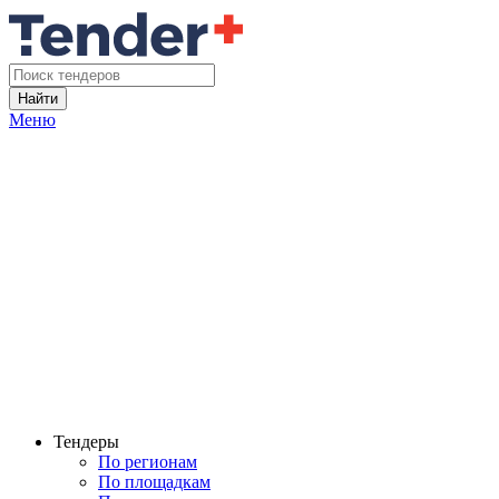
Найти
Меню
Тендеры
По регионам
По площадкам