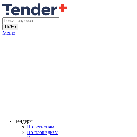
Найти
Меню
Тендеры
По регионам
По площадкам