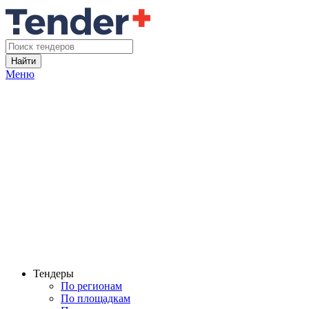
Найти
Меню
Тендеры
По регионам
По площадкам