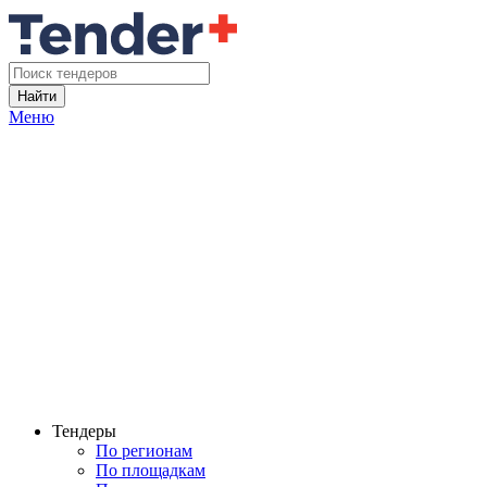
Найти
Меню
Тендеры
По регионам
По площадкам