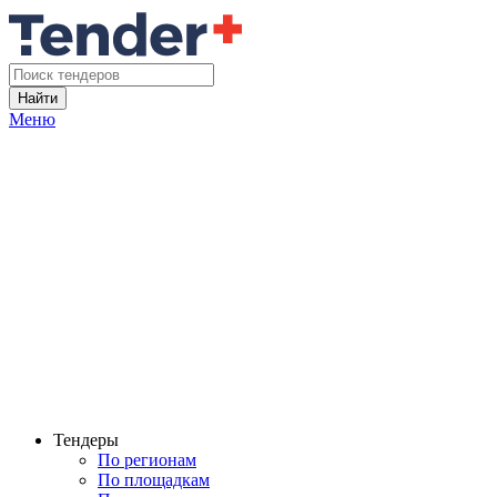
Найти
Меню
Тендеры
По регионам
По площадкам