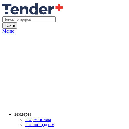
Найти
Меню
Тендеры
По регионам
По площадкам