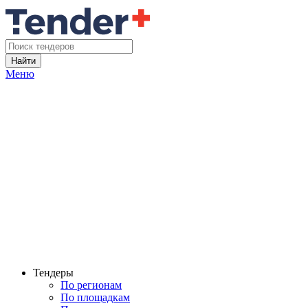
Найти
Меню
Тендеры
По регионам
По площадкам