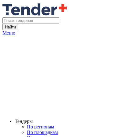
Найти
Меню
Тендеры
По регионам
По площадкам