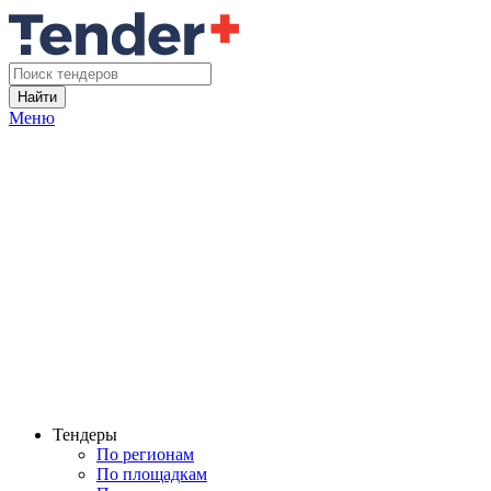
Найти
Меню
Тендеры
По регионам
По площадкам