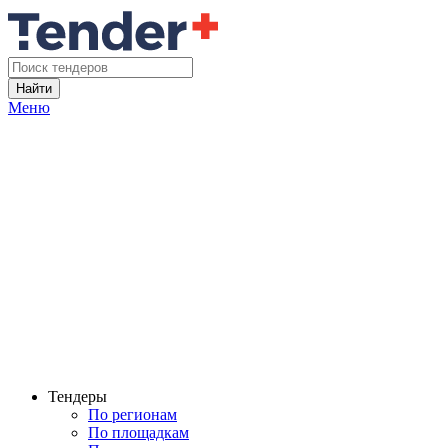
Найти
Меню
Тендеры
По регионам
По площадкам