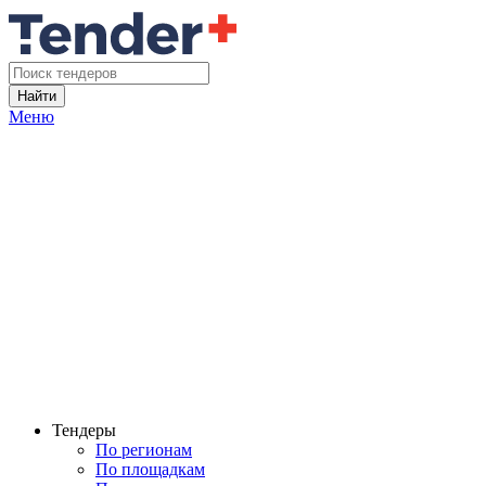
Найти
Меню
Тендеры
По регионам
По площадкам