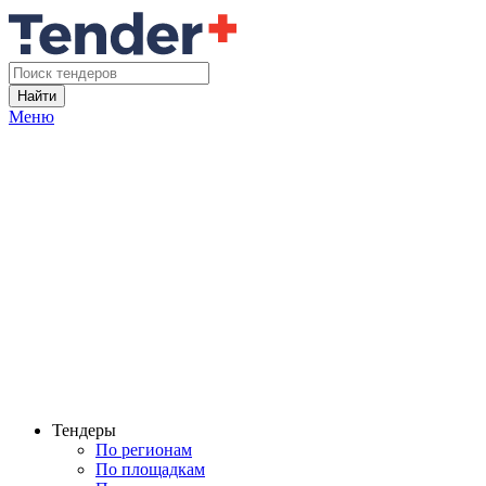
Найти
Меню
Тендеры
По регионам
По площадкам