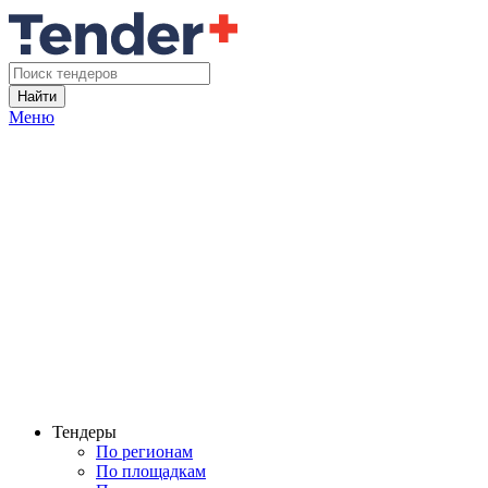
Найти
Меню
Тендеры
По регионам
По площадкам