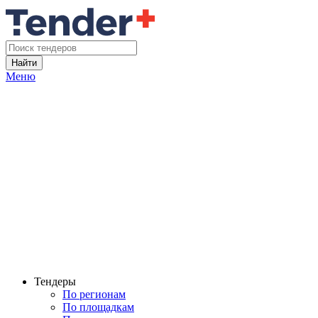
Найти
Меню
Тендеры
По регионам
По площадкам