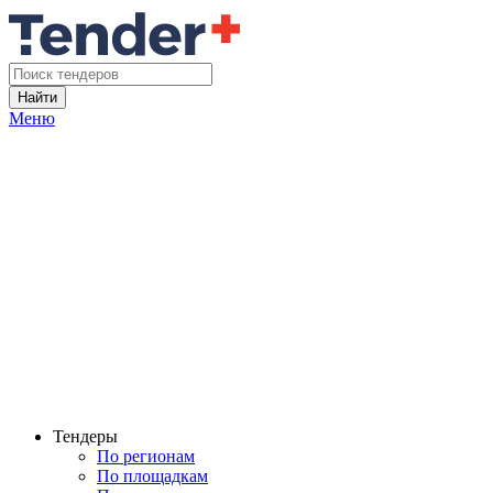
Найти
Меню
Тендеры
По регионам
По площадкам