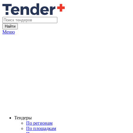
Найти
Меню
Тендеры
По регионам
По площадкам