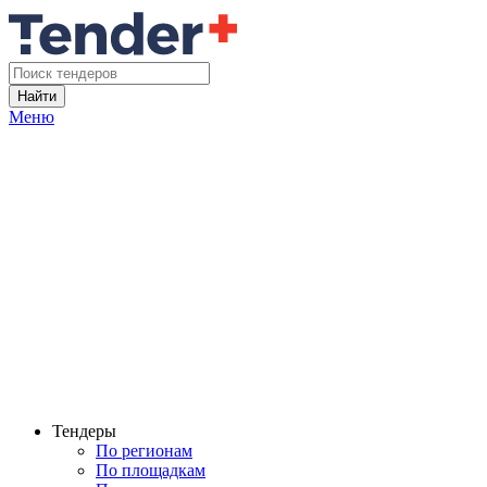
Найти
Меню
Тендеры
По регионам
По площадкам