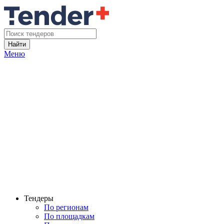
Найти
Меню
Тендеры
По регионам
По площадкам