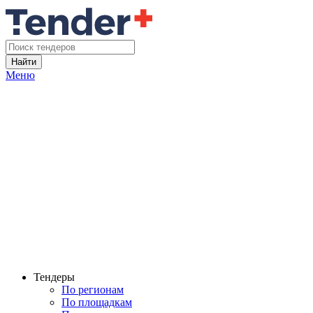
Найти
Меню
Тендеры
По регионам
По площадкам