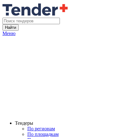
Найти
Меню
Тендеры
По регионам
По площадкам