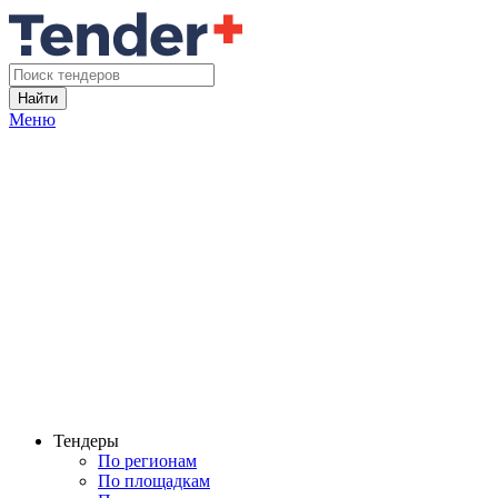
Найти
Меню
Тендеры
По регионам
По площадкам