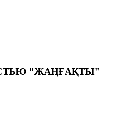
СТЬЮ "ЖАҢҒАҚТЫ"