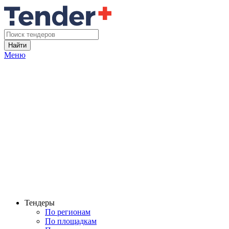
Найти
Меню
Тендеры
По регионам
По площадкам