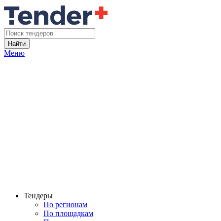
Найти
Меню
Тендеры
По регионам
По площадкам