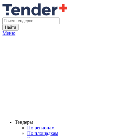
Найти
Меню
Тендеры
По регионам
По площадкам