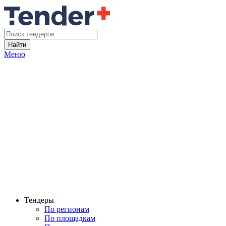
Найти
Меню
Тендеры
По регионам
По площадкам