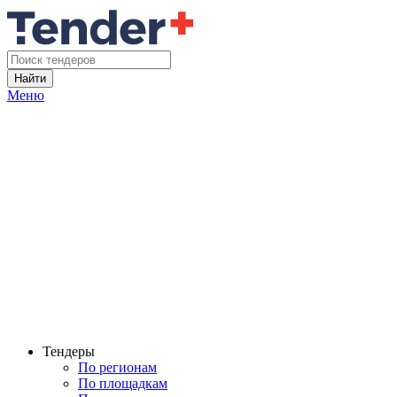
Найти
Меню
Тендеры
По регионам
По площадкам