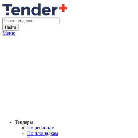
Найти
Меню
Тендеры
По регионам
По площадкам