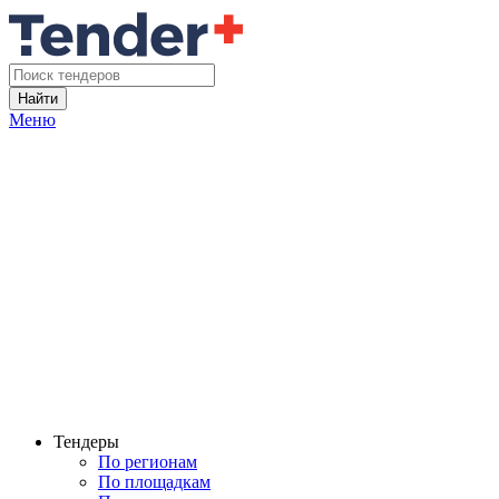
Найти
Меню
Тендеры
По регионам
По площадкам