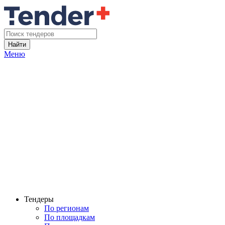
Найти
Меню
Тендеры
По регионам
По площадкам