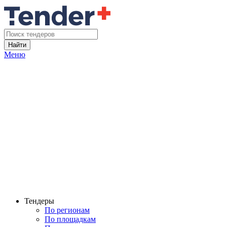
Найти
Меню
Тендеры
По регионам
По площадкам