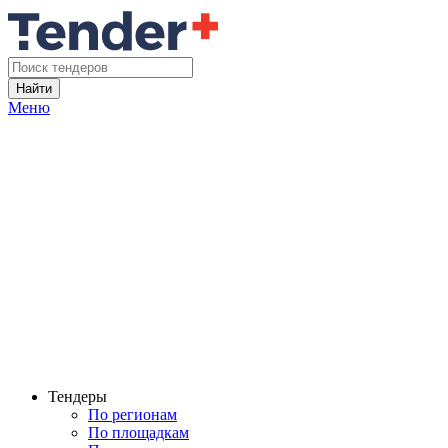
Найти
Меню
Тендеры
По регионам
По площадкам