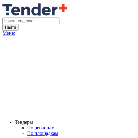
Найти
Меню
Тендеры
По регионам
По площадкам