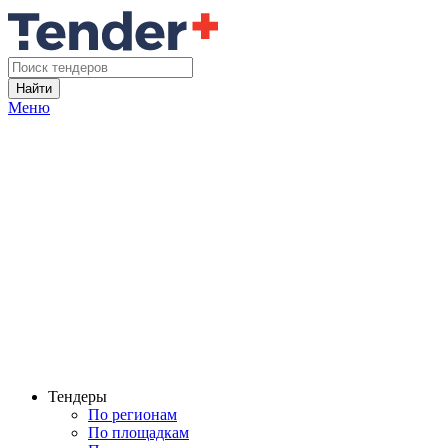
Найти
Меню
Тендеры
По регионам
По площадкам