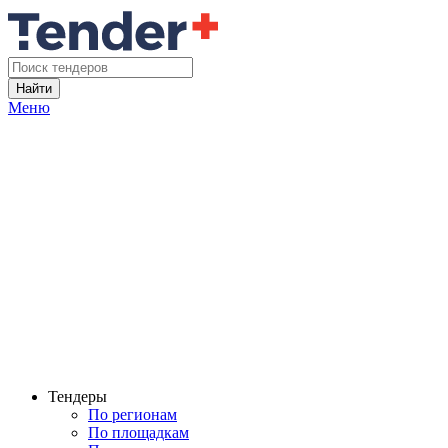
Найти
Меню
Тендеры
По регионам
По площадкам