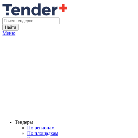
Найти
Меню
Тендеры
По регионам
По площадкам