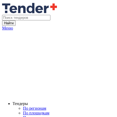
Найти
Меню
Тендеры
По регионам
По площадкам