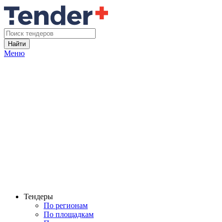
Найти
Меню
Тендеры
По регионам
По площадкам