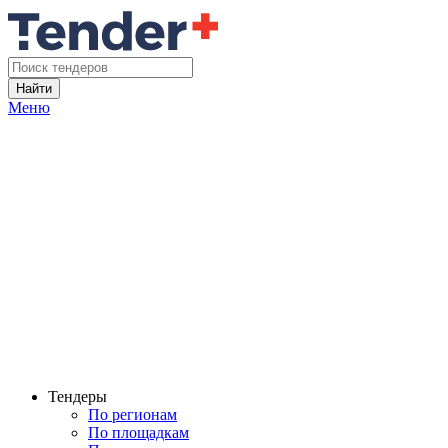
Найти
Меню
Тендеры
По регионам
По площадкам