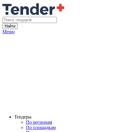
Найти
Меню
Тендеры
По регионам
По площадкам