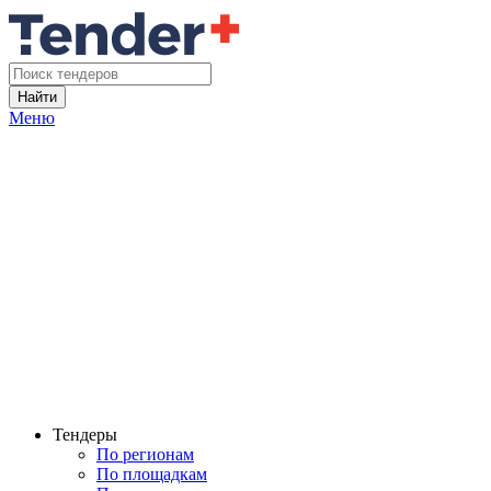
Найти
Меню
Тендеры
По регионам
По площадкам